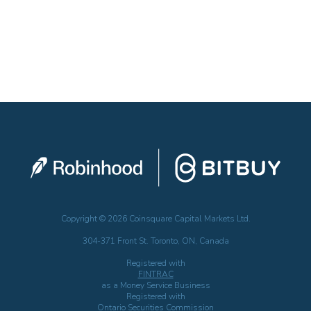
Copyright © 2026 Coinsquare Capital Markets Ltd.
304-371 Front St. Toronto, ON, Canada
Registered with
FINTRAC
as a Money Service Business
Registered with
Ontario Securities Commission