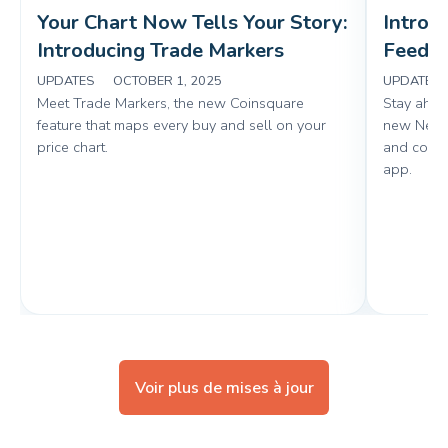
Your Chart Now Tells Your Story: 
Introd
Introducing Trade Markers 
Feed o
UPDATES
|
OCTOBER 1, 2025
UPDATES
Meet Trade Markers, the new Coinsquare
Stay ahead
feature that maps every buy and sell on your
new News 
price chart.
and coin-s
app.
Voir plus de mises à jour