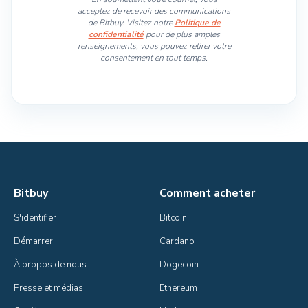
acceptez de recevoir des communications
de Bitbuy. Visitez notre
Politique de
confidentialité
pour de plus amples
renseignements, vous pouvez retirer votre
consentement en tout temps.
Bitbuy
Comment acheter
S'identifier
Bitcoin
Démarrer
Cardano
À propos de nous
Dogecoin
Presse et médias
Ethereum