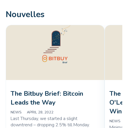
Nouvelles
The Bitbuy Brief: Bitcoin 
The Bi
Leads the Way
O'Lea
Win a
NEWS
|
APRIL 28, 2022
Last Thursday, we started a slight
NEWS
|
A
downtrend – dropping 2.5% till Monday.
Minimal v