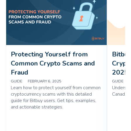
Protecting Yourself from 
Bitbuy
Common Crypto Scams and 
Crypto
Fraud 
2025
GUIDE
|
FEBRUARY 6, 2025
GUIDE
|
Learn how to protect yourself from common
Understa
cryptocurrency scams with this detailed
Canada: 
guide for Bitbuy users. Get tips, examples,
and actionable strategies.