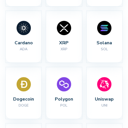
Cardano
XRP
Solana
ADA
XRP
SOL
Dogecoin
Polygon
Uniswap
DOGE
POL
UNI