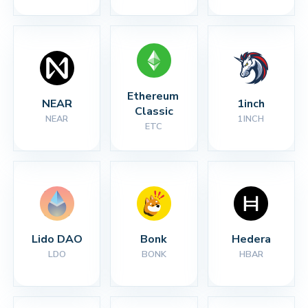
Ethereum 
NEAR
1inch
Classic
NEAR
1INCH
ETC
Lido DAO
Bonk
Hedera
LDO
BONK
HBAR