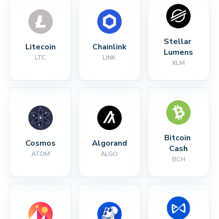
Stellar 
Litecoin
Chainlink
Lumens
LTC
LINK
XLM
Bitcoin 
Cosmos
Algorand
Cash
ATOM
ALGO
BCH