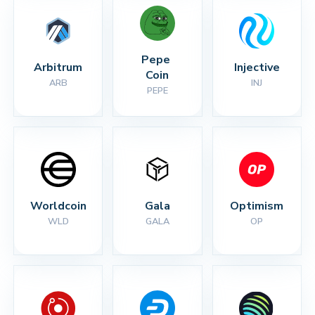
Pepe 
Arbitrum
Injective
Coin
ARB
INJ
PEPE
Worldcoin
Gala
Optimism
WLD
GALA
OP