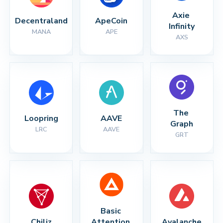
Axie 
Decentraland
ApeCoin
Infinity
MANA
APE
AXS
The 
Loopring
AAVE
Graph
LRC
AAVE
GRT
Basic 
Chiliz
Attention 
Avalanche