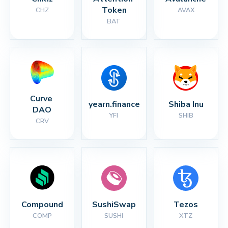
Token
CHZ
AVAX
BAT
Curve 
yearn.finance
Shiba Inu
DAO
YFI
SHIB
CRV
Compound
SushiSwap
Tezos
COMP
SUSHI
XTZ